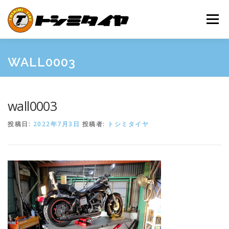
コ
ン
メニュー
テ
ン
ツ
へ
HOME
MAINTENANCE
EXAMPLES
PRICE
WALL0003
ス
キ
ッ
プ
SHOP GUIDE
BLOG
INQUIRY
wall0003
投稿日:
2022年7月3日
投稿者:
トシミタイヤ
INFORMATION
SNS
FRIEND’S SITE