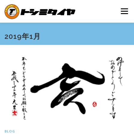
コ
ン
メニュー
テ
ン
ツ
へ
HOME
MAINTENANCE
EXAMPLES
PRICE
2019年1月
ス
キ
ッ
プ
SHOP GUIDE
BLOG
INQUIRY
INFORMATION
SNS
FRIEND’S SITE
BLOG