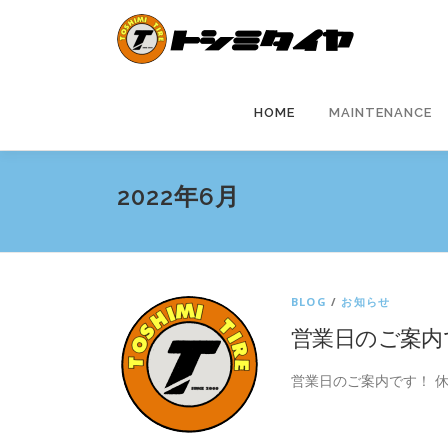
コ
ン
テ
ン
ツ
HOME
MAINTENANCE
へ
ス
キ
2022年6月
ッ
プ
BLOG
/
お知らせ
営業日のご案内
営業日のご案内です！ 休