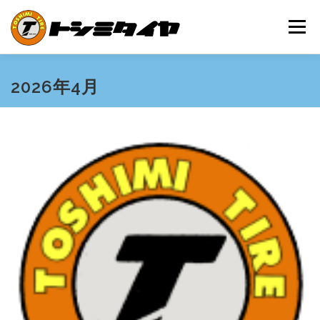
コ
ン
メニュー
テ
ン
ツ
へ
HOME
MAINTENANCE
EXAMPLES
PRICE
2026年4月
ス
キ
ッ
プ
SHOP GUIDE
BLOG
INQUIRY
INFORMATION
SNS
FRIEND’S SITE