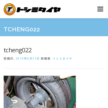
コ
ン
メニュー
テ
ン
ツ
へ
HOME
MAINTENANCE
EXAMPLES
PRICE
TCHENG022
ス
キ
ッ
プ
SHOP GUIDE
BLOG
INQUIRY
tcheng022
投稿日:
2019年6月21日
投稿者:
トシミタイヤ
INFORMATION
SNS
FRIEND’S SITE