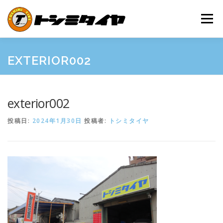
コ
ン
メニュー
テ
ン
ツ
へ
HOME
MAINTENANCE
EXAMPLES
PRICE
EXTERIOR002
ス
キ
ッ
プ
SHOP GUIDE
BLOG
INQUIRY
exterior002
投稿日:
2024年1月30日
投稿者:
トシミタイヤ
INFORMATION
SNS
FRIEND’S SITE