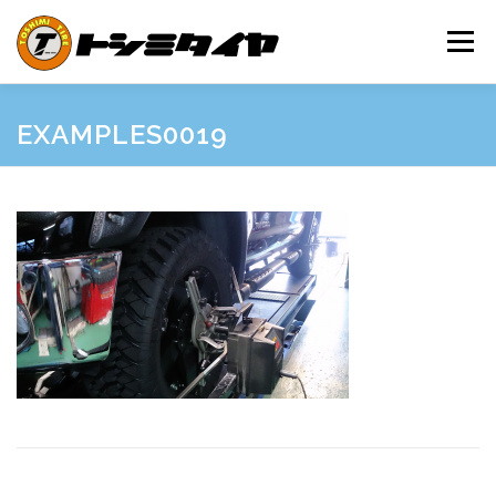
コ
ン
メニュー
テ
ン
ツ
へ
HOME
MAINTENANCE
EXAMPLES
PRICE
EXAMPLES0019
ス
キ
ッ
プ
SHOP GUIDE
BLOG
INQUIRY
INFORMATION
SNS
FRIEND’S SITE