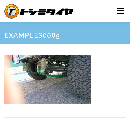
コ
ン
メニュー
テ
ン
ツ
へ
HOME
MAINTENANCE
EXAMPLES
PRICE
EXAMPLES0085
ス
キ
ッ
プ
SHOP GUIDE
BLOG
INQUIRY
INFORMATION
SNS
FRIEND’S SITE