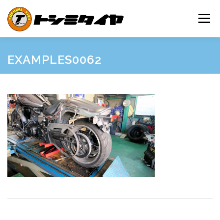
コ
ン
メニュー
テ
ン
ツ
へ
HOME
MAINTENANCE
EXAMPLES
PRICE
EXAMPLES0062
ス
キ
ッ
プ
SHOP GUIDE
BLOG
INQUIRY
INFORMATION
SNS
FRIEND’S SITE