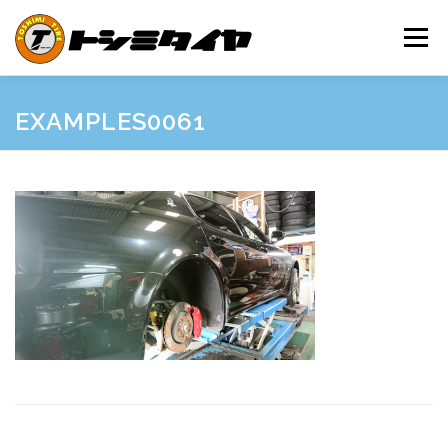
コ
ン
メニュー
テ
ン
ツ
へ
HOME
MAINTENANCE
EXAMPLES
PRICE
EXAMPLES0061
ス
キ
ッ
プ
SHOP GUIDE
BLOG
INQUIRY
INFORMATION
SNS
FRIEND’S SITE