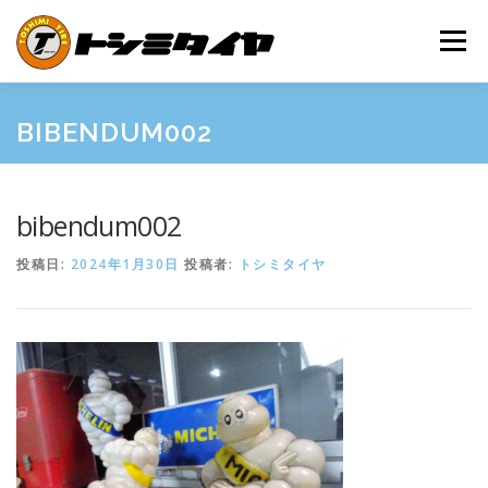
コ
ン
メニュー
テ
ン
ツ
へ
HOME
MAINTENANCE
EXAMPLES
PRICE
BIBENDUM002
ス
キ
ッ
プ
SHOP GUIDE
BLOG
INQUIRY
bibendum002
投稿日:
2024年1月30日
投稿者:
トシミタイヤ
INFORMATION
SNS
FRIEND’S SITE