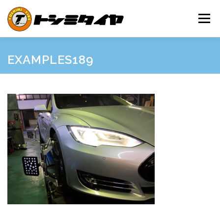
コ
ン
メニュー
テ
ン
ツ
へ
HOME
MAINTENANCE
EXAMPLES
PRICE
EXAMPLES189
ス
キ
ッ
プ
SHOP GUIDE
BLOG
INQUIRY
INFORMATION
SNS
FRIEND’S SITE