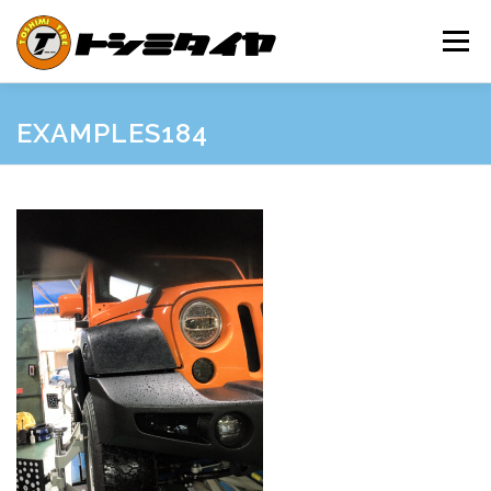
コ
ン
メニュー
テ
ン
ツ
へ
HOME
MAINTENANCE
EXAMPLES
PRICE
EXAMPLES184
ス
キ
ッ
プ
SHOP GUIDE
BLOG
INQUIRY
INFORMATION
SNS
FRIEND’S SITE