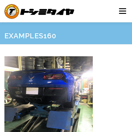
コ
ン
メニュー
テ
ン
ツ
へ
HOME
MAINTENANCE
EXAMPLES
PRICE
EXAMPLES160
ス
キ
ッ
プ
SHOP GUIDE
BLOG
INQUIRY
INFORMATION
SNS
FRIEND’S SITE