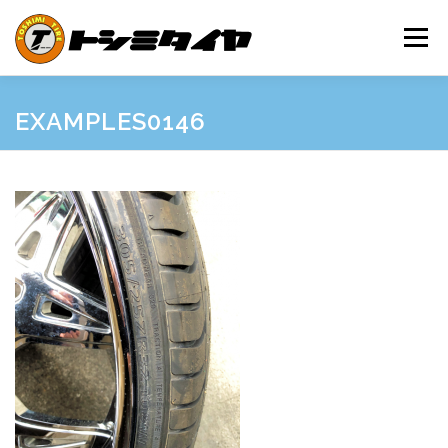
コ
ン
メニュー
テ
ン
ツ
へ
HOME
MAINTENANCE
EXAMPLES
PRICE
EXAMPLES0146
ス
キ
ッ
プ
SHOP GUIDE
BLOG
INQUIRY
INFORMATION
SNS
FRIEND’S SITE