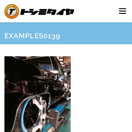
コ
ン
メニュー
テ
ン
ツ
へ
HOME
MAINTENANCE
EXAMPLES
PRICE
EXAMPLES0139
ス
キ
ッ
プ
SHOP GUIDE
BLOG
INQUIRY
INFORMATION
SNS
FRIEND’S SITE