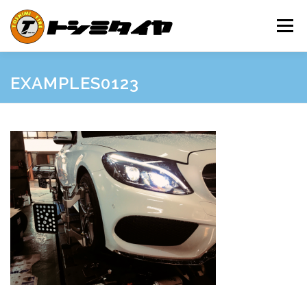
コ
ン
メニュー
テ
ン
ツ
へ
HOME
MAINTENANCE
EXAMPLES
PRICE
EXAMPLES0123
ス
キ
ッ
プ
SHOP GUIDE
BLOG
INQUIRY
INFORMATION
SNS
FRIEND’S SITE