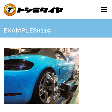
コ
ン
メニュー
テ
ン
ツ
へ
HOME
MAINTENANCE
EXAMPLES
PRICE
EXAMPLES0119
ス
キ
ッ
プ
SHOP GUIDE
BLOG
INQUIRY
INFORMATION
SNS
FRIEND’S SITE