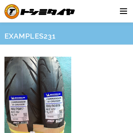
コ
ン
メニュー
テ
ン
ツ
へ
HOME
MAINTENANCE
EXAMPLES
PRICE
EXAMPLES231
ス
キ
ッ
プ
SHOP GUIDE
BLOG
INQUIRY
INFORMATION
SNS
FRIEND’S SITE