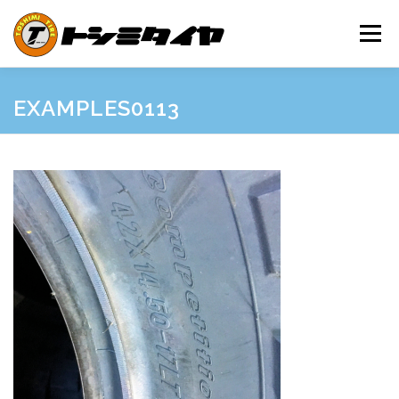
コ
ン
メニュー
テ
ン
ツ
へ
HOME
MAINTENANCE
EXAMPLES
PRICE
EXAMPLES0113
ス
キ
ッ
プ
SHOP GUIDE
BLOG
INQUIRY
INFORMATION
SNS
FRIEND’S SITE