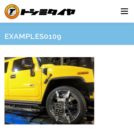
コ
ン
メニュー
テ
ン
ツ
へ
HOME
MAINTENANCE
EXAMPLES
PRICE
EXAMPLES0109
ス
キ
ッ
プ
SHOP GUIDE
BLOG
INQUIRY
INFORMATION
SNS
FRIEND’S SITE